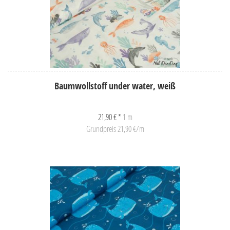
Baumwollstoff under water, weiß
21,90 € *
1 m
Grundpreis 21,90 €/m