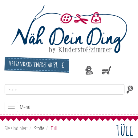
Versandkostenfrei ab 59,-€
Menü
Toggle
navigation
Tüll
Sie sind hier:
Stoffe
Tüll