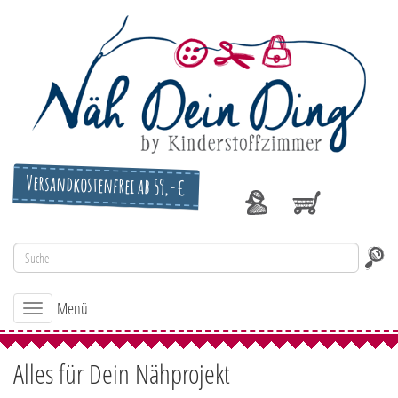
Versandkostenfrei ab 59,-€
Menü
Toggle
navigation
Alles für Dein Nähprojekt