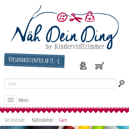
Versandkostenfrei ab 59,-€
Menü
Toggle
navigation
Sie sind hier:
Nähzubehör
Garn