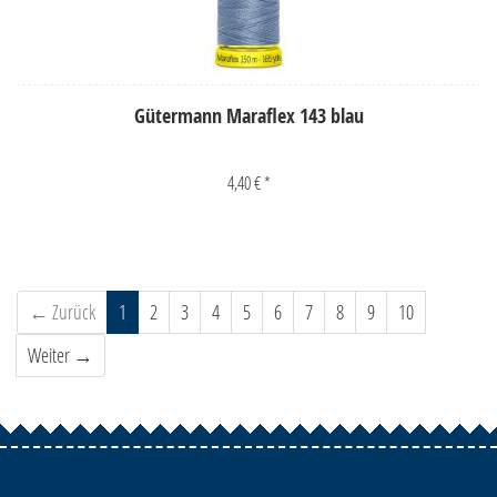
Gütermann Maraflex 143 blau
4,40 € *
← Zurück
1
2
3
4
5
6
7
8
9
10
Weiter →