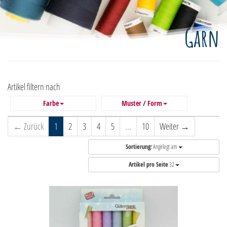
Garn
Artikel filtern nach
Farbe
Muster / Form
← Zurück
1
2
3
4
5
...
10
Weiter →
Sortierung:
Angelegt am
Artikel pro Seite
32