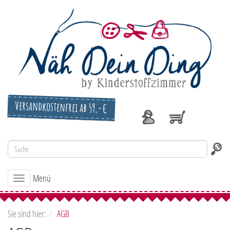
Versandkostenfrei ab 59,-€
Menü
Toggle
navigation
Sie sind hier:
AGB