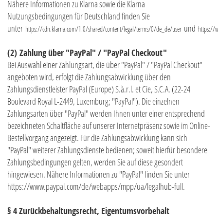
Nähere Informationen zu Klarna sowie die Klarna
Nutzungsbedingungen für Deutschland finden Sie
unter
und
https://cdn.klarna.com/1.0/shared/content/legal/terms/0/de_de/user
https://
(2)
Zahlung über "PayPal" / "PayPal Checkout"
Bei Auswahl einer Zahlungsart, die über "PayPal" / "PayPal Checkout"
angeboten wird, erfolgt die Zahlungsabwicklung über den
Zahlungsdienstleister PayPal (Europe) S.à.r.l. et Cie, S.C.A. (22-24
Boulevard Royal L-2449, Luxemburg; "PayPal"). Die einzelnen
Zahlungsarten über "PayPal" werden Ihnen unter einer entsprechend
bezeichneten Schaltfläche auf unserer Internetpräsenz sowie im Online-
Bestellvorgang angezeigt. Für die Zahlungsabwicklung kann sich
"PayPal" weiterer Zahlungsdienste bedienen; soweit hierfür besondere
Zahlungsbedingungen gelten, werden Sie auf diese gesondert
hingewiesen. Nähere Informationen zu "PayPal" finden Sie unter
https://www.paypal.com/de/webapps/mpp/ua/legalhub-full
.
§ 4 Zurückbehaltungsrecht
, Eigentumsvorbehalt