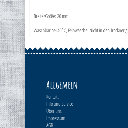
Breite/Größe: 20 mm
Waschbar bei 40°C, Feinwäsche. Nicht in den Trockner g
Allgemein
Kontakt
Info und Service
Über uns
Impressum
AGB