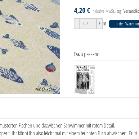
4,20 €
inklusive MwSt., zzgl.
Versandko
m
-
+
In den Warenko
Dazu passend
emusterten Fischen und dazwischen Schwimmer mit rotem Detail.
erlt. Ihr könnt ihn also leicht mal mit einem feuchten Tuch abwischen. Er ist ni