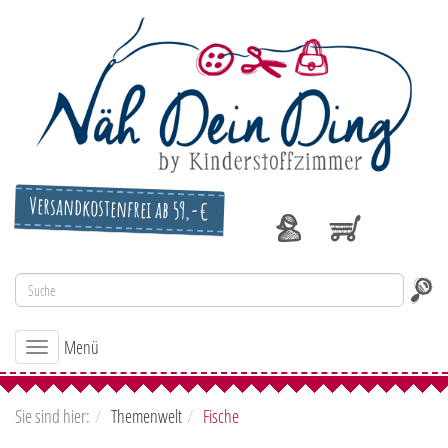
Versandkostenfrei ab 59,-€
Menü
Toggle
navigation
Sie sind hier:
Themenwelt
Fische