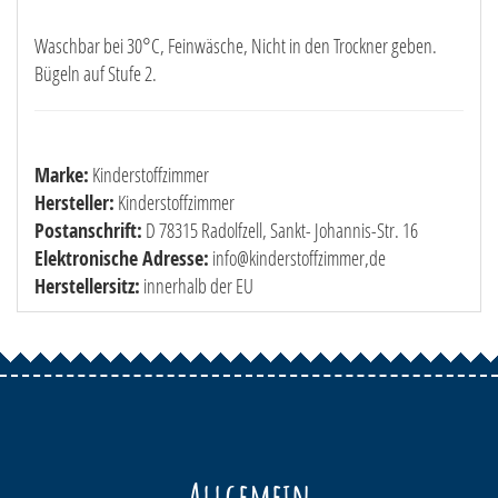
Waschbar bei 30°C, Feinwäsche, Nicht in den Trockner geben.
Bügeln auf Stufe 2.
Marke:
Kinderstoffzimmer
Hersteller:
Kinderstoffzimmer
Postanschrift:
D 78315 Radolfzell, Sankt- Johannis-Str. 16
Elektronische Adresse:
info@kinderstoffzimmer,de
Herstellersitz:
innerhalb der EU
Allgemein