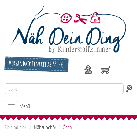
Versandkostenfrei ab 59,-€
Menü
Toggle
navigation
Sie sind hier:
Nähzubehör
Ösen