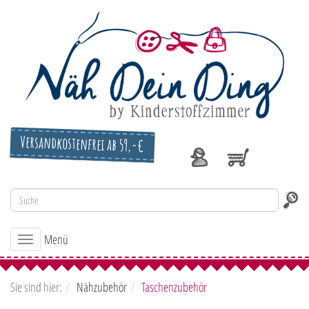
Versandkostenfrei ab 59,-€
Menü
Toggle
navigation
Sie sind hier:
Nähzubehör
Taschenzubehör