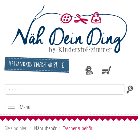
Versandkostenfrei ab 59,-€
Menü
Toggle
navigation
Sie sind hier:
Nähzubehör
Taschenzubehör