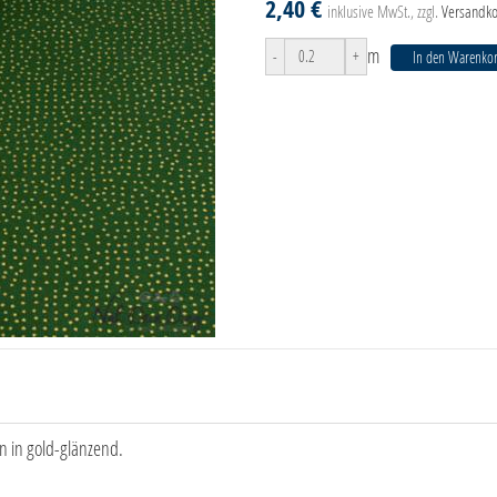
2,40 €
inklusive MwSt., zzgl.
Versandko
m
-
+
In den Warenko
 in gold-glänzend.