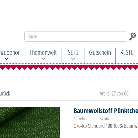
hzubehör
Themenwelt
SETS
Gutschein
RESTE
zurück
Artikel 27 von 60
Baumwollstoff Pünktche
Artikelnummer: 034144
Öko-Tex Standard 100 100% Baumwol